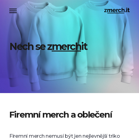
Nech se z
merch
it
Firemní merch a oblečení
Firemní merch nemusí být jen nejlevnější triko