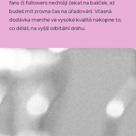
fans či followers nechtějí čekat na balíček, až
budeš mít zrovna čas na úřadování. Včasná
dodávka merche ve vysoké kvalitě nakopne to,
co děláš, na vyšší orbitální dráhu.