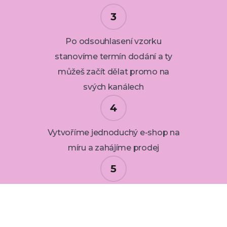
Po odsouhlasení vzorku
stanovíme termín dodání a ty
můžeš začít dělat promo na
svých kanálech
Vytvoříme jednoduchý e-shop na
míru a zahájíme prodej
Na základě odhadu prodejů
uděláme výchozí cenovou
nabídku. Ta zahrnuje paušál na