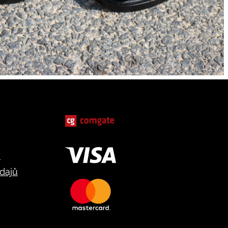
y
dajů