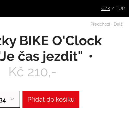
CZK
/
EUR
Předchozí
•
Další
ky BIKE O'Clock
"Je čas jezdit"
Kč 210,-
Přidat do košíku
34