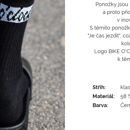
Ponožky jsou 
a proto př
v in
S těmito ponožk
"Je čas jezdit", 
kol
Logo BIKE O'Cl
k tě
Střih:
kla
Materiál:
58 
Barva:
Čer