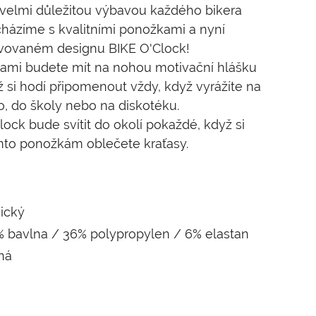
velmi důležitou výbavou každého bikera
icházíme s kvalitními ponožkami a nyní
ovovaném designu BIKE O'Clock!
ami budete mít na nohou motivační hlášku
což si hodí připomenout vždy, když vyrážíte na
o, do školy nebo na diskotéku.
ock bude svítit do okolí pokaždé, když si
mto ponožkám oblečete kraťasy.
sický
% bavlna / 36% polypropylen / 6% elastan
ná