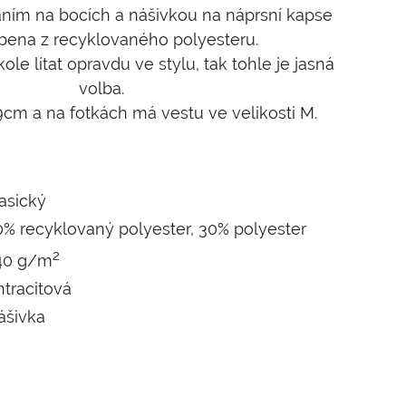
áním na bocích a nášivkou na náprsní kapse
obena z recyklovaného polyesteru.
le lítat opravdu ve stylu, tak tohle je jasná
volba.
cm a na fotkách má vestu ve velikosti M.
asický
0% recyklovaný polyester, 30% polyester
2
40 g/m
tracitová
ášivka