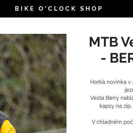
BIKE O'CLOCK SHOP
MTB Ve
- BE
Horká novinka v 
jez
Vesta Berry nabí
kapsy na zip.
V chladném počas