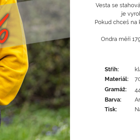
Vesta se stahov
je vyr
Pokud chceš na ko
Ondra měří 179
Střih:
kl
Materiál:
7
Gramáž:
4
Barva:
An
Tisk:
N