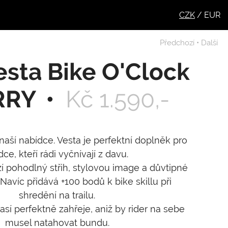
CZK
/
EUR
Předchozí
•
Další
sta Bike O'Clock
RRY
Kč 1.590,-
naší nabídce. Vesta je perfektní doplněk pro
dce, kteří rádi vyčnívají z davu.
zí pohodlný střih, stylovou image a důvtipné
 Navíc přidává +100 bodů k bike skillu při
shredění na trailu.
í perfektně zahřeje, aniž by rider na sebe
musel natahovat bundu.