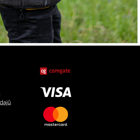
y
dajů